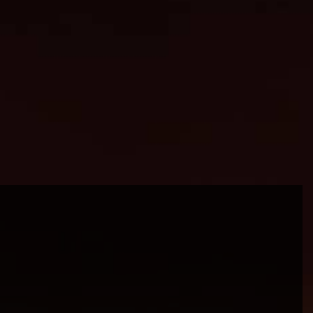
OPENINGSTIJDEN WEEK 32
Maandag
09.00 tot 17.00 uur
Dinsdag
09.00 tot 17.00 uur
Woensdag
09.00 tot 16.00 uur
Donderdag
09.00 tot 20.00 uur
Vrijdag
09.00 tot 17.00 uur
BEKIJK GESLOTEN- EN FEESTDAGEN