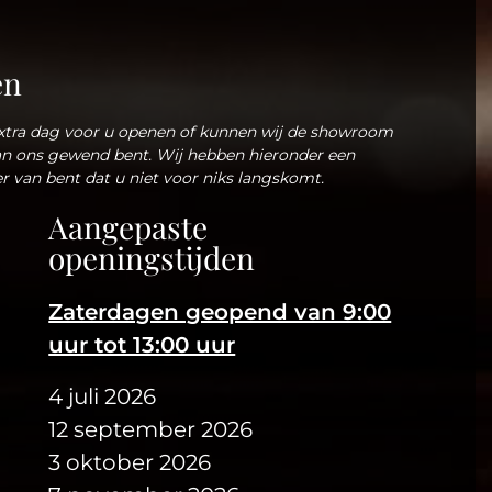
en
tra dag voor u openen of kunnen wij de showroom
an ons gewend bent. Wij hebben hieronder een
laars
historie
er van bent dat u niet voor niks langskomt.
Aangepaste
ijf welke is opgericht in 1958 door Petrus van
openingstijden
den er brandweer-, motor- en bromfietslaarzen
Zaterdagen geopend van 9:00
en politie bij waar paardrijlaarzen voor
uur tot 13:00 uur
 eerste patronen werden getekend door zijn
aarna de complete productie van rijlaarzen
4 juli 2026
zijn dochter Annemieke werd voortgezet.
12 september 2026
ipica een bekend merk in de rijlaarzen branche.
3 oktober 2026
eleid door broer en zus, Valentijn en Selina die