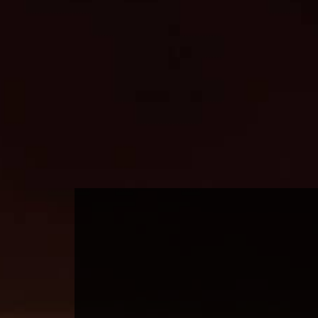
CONTACTINFORMATIE
Lipica Rijlaarzen
P. van Iersel V.O.F.
Baileybrugweg 3
e
4941 TB Raamsdonksveer
or
Telefoon
:
0162-512001
E-Mail
:
info@lipica.nl
n
Website
:
www.lipica.nl
KVK nr: 18109039
BTW nr: NL805738253BO1