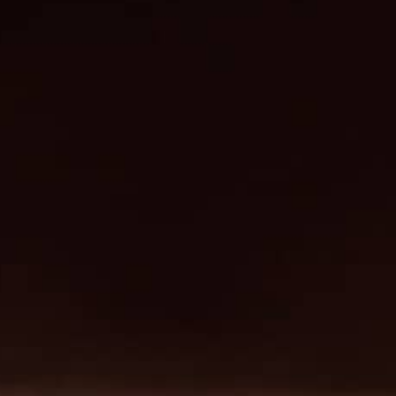
Exclusief
op maat gemaakt!
Lipica rijlaarzen maakt al sinds 1958 rijlaarzen van
hoge kwaliteit voor een betaalbare prijs.
In ons eigen
schoenatelier
in Raamsdonksveer
werken uitsluitend goedopgeleide medewerkers di
zich het vak eigen hebben gemaakt. Dit zorgt ervo
dat wij op ambachtelijke wijze voor u een paar
droomlaarzen kunnen maken in alle soorten, mate
en kleuren.