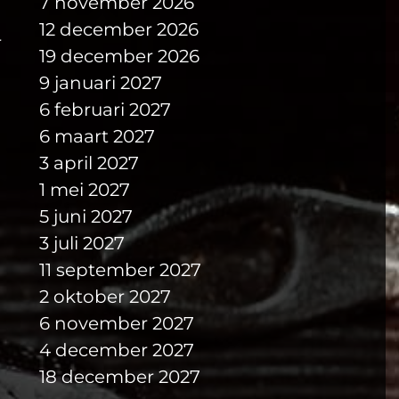
7 november 2026
Peter van Iersel door de jaren heen het
ld zoals het nu is. Samen met personeelslid
12 december 2026
r
 dan 10 jaar werkt, produceren zij de laarzen
19 december 2026
ag zien.
9 januari 2027
6 februari 2027
6 maart 2027
3 april 2027
1 mei 2027
5 juni 2027
3 juli 2027
11 september 2027
2 oktober 2027
6 november 2027
4 december 2027
18 december 2027