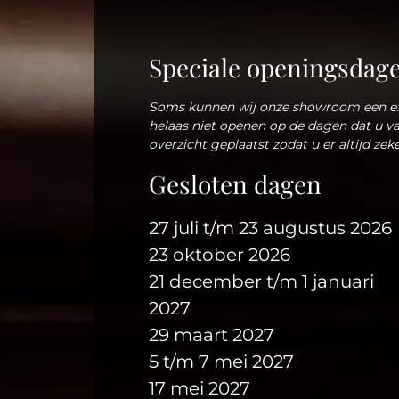
Speciale openingsdag
Soms kunnen wij onze showroom een ex
helaas niet openen op de dagen dat u v
Een stukje rij
overzicht geplaatst zodat u er altijd zek
Gesloten dagen
Lipica is een familiebedr
Iersel. Aanvankelijk wer
27 juli t/m 23 augustus 2026
geproduceerd.
23 oktober 2026
Later kwam daar de bered
21 december t/m 1 januari
geproduceerd werden. De
zoon Peter van Iersel, w
2027
door zijn zoon Frank en 
29 maart 2027
5 t/m 7 mei 2027
Al 3 generaties lang is L
Lipica wordt sinds 2008 g
17 mei 2027