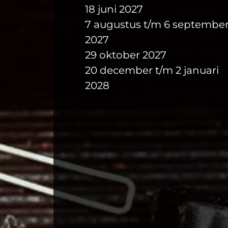
samen met hulp van oom 
18 juni 2027
concept op hebben geste
7 augustus t/m 6 septembe
Corina die er ook al meer
zoals we ze vandaag de d
2027
29 oktober 2027
20 december t/m 2 januari
2028