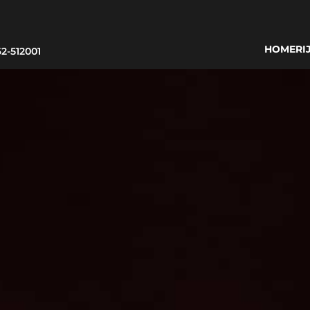
HOME
RI
62-512001