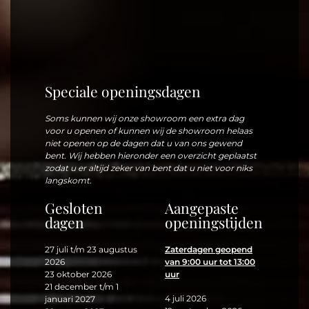
meer opties en prijzen bent u welkom bij ons
in de fabriek of een van onze dealers.
Onafhankelijke
dealers
Speciale openingsdagen
Onze dealers werken onafhankelijk van de fabriek.
Soms kunnen wij onze showroom een extra dag
Prijzen en voorwaarden kunnen per dealer of met ons als
voor u openen of kunnen wij de showroom helaas
fabriek iets verschillen. Mocht u van plan zijn bij een
niet openen op de dagen dat u van ons gewend
bent. Wij hebben hieronder een overzicht geplaatst
dealer laarzen willen laten meten, neem dan contact op
zodat u er altijd zeker van bent dat u niet voor niks
met de desbetreffende dealer voor meer informatie.
langskomt.
Gesloten
Aangepaste
dagen
openingstijden
27 juli t/m 23 augustus
Zaterdagen geopend
2026
van 9:00 uur tot 13:00
23 oktober 2026
uur
21 december t/m 1
4 juli 2026
januari 2027