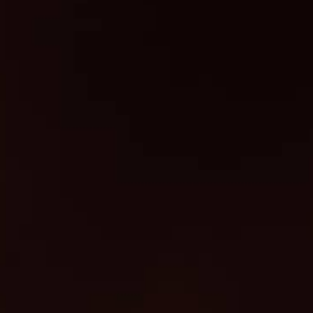
Doncaster
Een van onze laarzen met een kleine veter aan
de voorkant. Dit model valt ruimer rondom de
enkel en is geschikt voor de wat vollere benen.
De Maidstone is het jongere type van dit
model. De Maidstone is nauw sluitend rondom
de enkel en dus meer geschikt voor de
normale tot smallere benen. Dit model word
over het algemeen gebruikt voor het springen
en als trainingslaars. Met name de contreforts