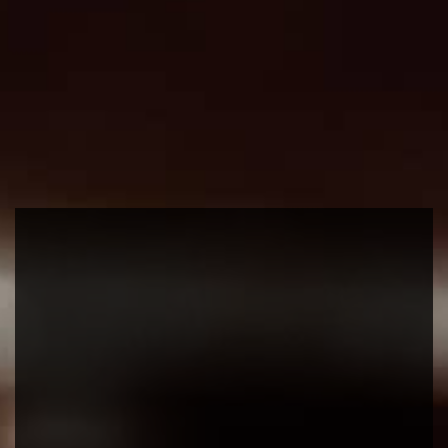
van dit model zijn laag dus lopen ze een stuk
prettiger. Ook heeft dit model een rits aan de
achterkant waardoor de laars net wat zachter
is qua pasvorm.
Let op:
Al onze laarzen worden op maat en
naar eigen wens gemaakt. Standaard laarzen
hebben wij niet in ons assortiment. Bij het
aanmeten geven wij altijd advies welk(e)
model(len) het beste bij u zouden kunnen
passen. Alle laarzen worden gemaakt van hoge
kwaliteit rundleer. Zowel het lak, overleer en
voeringleer is van hoge kwaliteit rundleer. De
vanaf prijs is gebaseerd op standaard glad leer
met keuze uit alle kleuren in ons assortiment.
Alleen lak en prints hebben een meerprijs. Zo
hebben we uiteraard nog veel meer opties die
perfect passen bij deze laarzen waardoor u ze
geheel naar smaak kan samenstellen. Voor